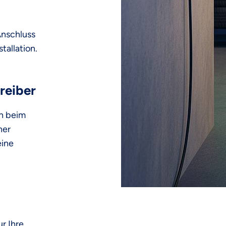
 Anschluss
tallation.
reiber
en beim
ner
eine
r Ihre