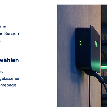
 den
n Sie sich
.
swählen
es
ugelassenen
 Homepage