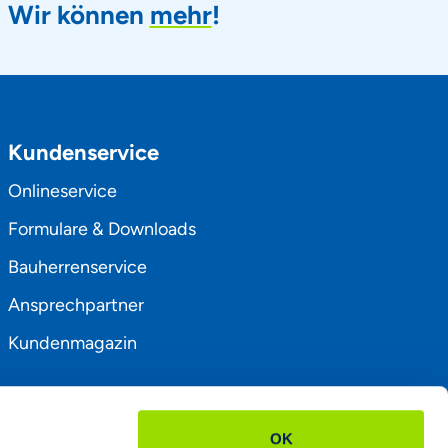
Wir können
mehr
!
Kundenservice
Onlineservice
Formulare & Downloads
Bauherrenservice
Ansprechpartner
Kundenmagazin
OK