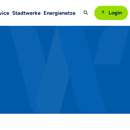
Login
vice
Stadtwerke
Energienetze
Suche