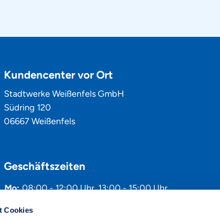
Kundencenter vor Ort
Stadtwerke Weißenfels GmbH
Südring 120
06667 Weißenfels
Geschäftszeiten
Mo:
08:00 - 12:00 Uhr
,
13:00 - 15:00 Uhr
Di:
08:00 - 12:00 Uhr
,
13:00 - 18:00 Uhr
t Cookies
Mi:
08:00 - 12:00 Uhr