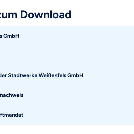
 zum Download
ls GmbH
n der Stadtwerke Weißenfels GmbH
snachweis
iftmandat