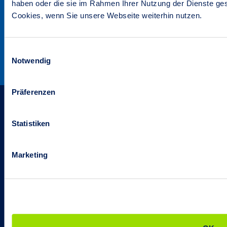
haben oder die sie im Rahmen Ihrer Nutzung der Dienste ge
Formulare & Downloads
Cookies, wenn Sie unsere Webseite weiterhin nutzen.
Bauherrenservice
Ansprechpartner
Einwilligungsauswahl
Kundenmagazin
Notwendig
Präferenzen
Impressum
Statistiken
Datenschutz
Kontakt
Marketing
Kündigung
Vertrag widerrufen
Barrierefreiheitserklärung