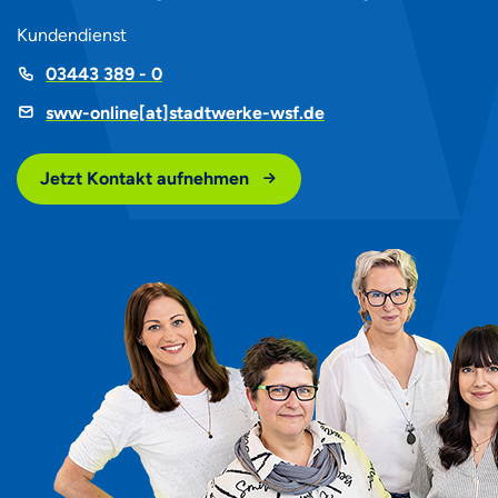
Kundendienst
Telefon
03443 389 - 0
sww-online[at]stadtwerke-wsf.de
Jetzt Kontakt aufnehmen