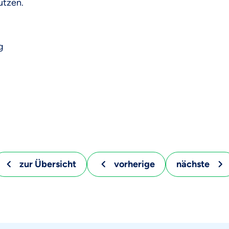
utzen.
g
zur Übersicht
vorherige
nächste